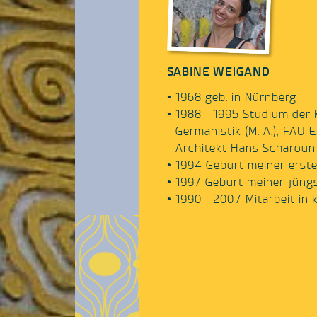
SABINE WEIGAND
1968 geb. in Nürnberg
1988 - 1995 Studium der
Germanistik (M. A.), FAU 
Architekt Hans Scharoun
1994 Geburt meiner erst
1997 Geburt meiner jüng
1990 - 2007 Mitarbeit in 
Projekten, v. a. der Stad
seit 2004 Lehrerin in De
2006 - 2010 Schulung in
Karmalehre, systemische 
Human Design, Julianne Z
2010 - 2012 Ausbildung z