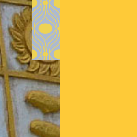
3 in 1 Concepts®, Balanc
seit 2014 Systemische 
Geistheilung, Hans-Peter
2015 und 2016 Wenden, Da
seit 2006 fortlaufend Ho
Aufstellern
seit 2016 intensive Medit
v. a. Bön-Meditation, Vip
nach P. Yogananda