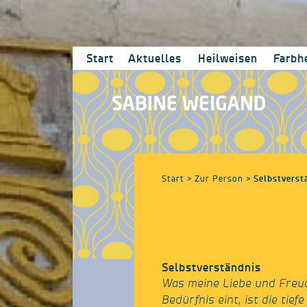
Start
Aktuelles
Heilweisen
Farbh
Selbstverst
Start
> Zur Person >
Selbstverständnis
Was meine Liebe und Freu
Bedürfnis eint, ist die tie