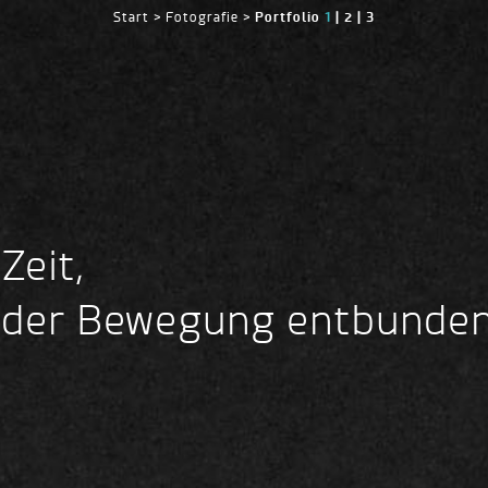
Portfolio
1
|
2 |
3
Start
>
Fotografie >
Zeit,
der Bewegung entbunde