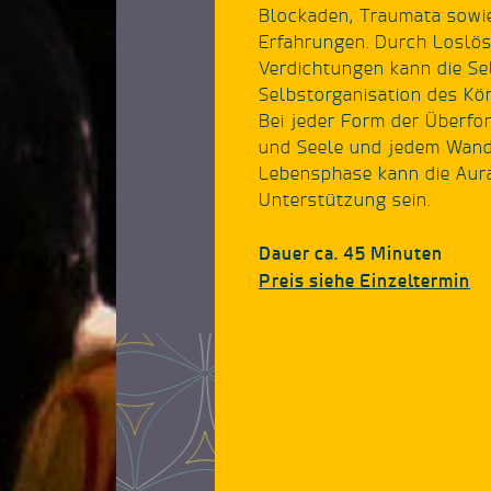
Blockaden, Traumata sowie
Erfahrungen. Durch Loslös
Verdichtungen kann die Se
Selbstorganisation des Kör
Bei jeder Form der Überfo
und Seele und jedem Wande
Lebensphase kann die Aura
Unterstützung sein.
Dauer ca. 45 Minuten
Preis siehe Einzeltermin